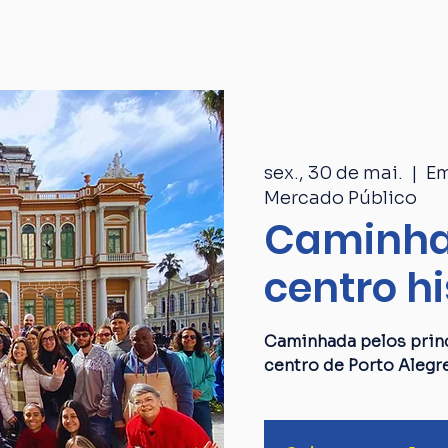
Passeios
Catálogo
Quem som
sex., 30 de mai.
  |  
Em
Mercado Público
Caminha
centro hi
Caminhada pelos princ
centro de Porto Alegr