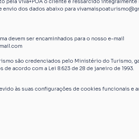
 pela Viva+POA o cliente é ressarcido integralmente n
 de envio dos dados abaixo para vivamaispoaturismo@g
ima devem ser encaminhados para o nosso e-mail 
mail.com
rismo são credenciados pelo Ministério do Turismo, ga
s de acordo com a Lei 8.623 de 28 de janeiro de 1993.
vido às suas configurações de cookies funcionais e an