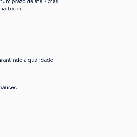
um prazo de até 7 dias 
mail.com
rantindo a qualidade 
álises.