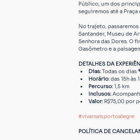
Público, um dos princip
seguiremos até a Praça 
No trajeto, passaremos 
Santander, Museu de Art
Senhora das Dores. O fi
Gasômetro e a paisagem
DETALHES DA EXPERIÊ
Dias: 
Todas os dias
 
Horário:
 das 15h às 
Percurso: 
1,5 km
Inclusos:
 Acompanh
Valor:
 R$75,00 por 
#vivamaisportoalegre
POLÍTICA DE CANCEL