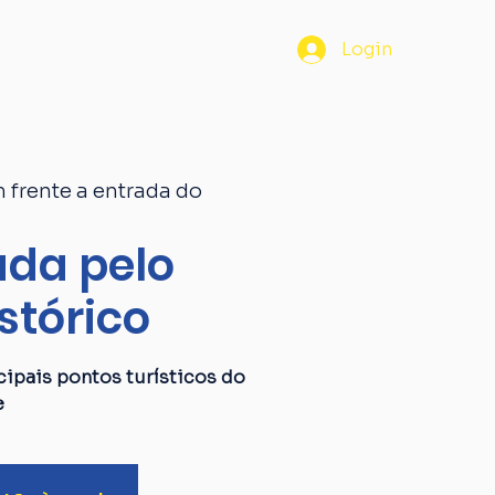
os
Passaporte
Blog
Login
 frente a entrada do
da pelo
stórico
ipais pontos turísticos do
e