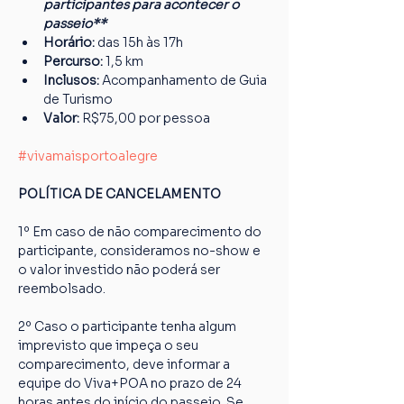
participantes para acontecer o 
passeio**
Horário:
 das 15h às 17h
Percurso: 
1,5 km
Inclusos:
 Acompanhamento de Guia 
de Turismo
Valor:
 R$75,00 por pessoa
#vivamaisportoalegre
POLÍTICA DE CANCELAMENTO
1º Em caso de não comparecimento do 
participante, consideramos no-show e 
o valor investido não poderá ser 
reembolsado.
2º Caso o participante tenha algum 
imprevisto que impeça o seu 
comparecimento, deve informar a 
equipe do Viva+POA no prazo de 24 
horas antes do início do passeio. Se 