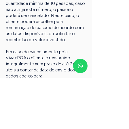
quantidade mínima de 10 pessoas, caso 
não atinja este número, o passeio 
poderá ser cancelado. Neste caso, o 
cliente poderá escolher pela 
remarcação do passeio de acordo com 
as datas disponíveis, ou solicitar o 
reembolso do valor investido.
Em caso de cancelamento pela 
Viva+POA o cliente é ressarcido 
integralmente num prazo de até 7 dias 
úteis a contar da data de envio dos 
dados abaixo para 
vivamaispoaturismo@gmail.com
Nome completo;
Chave PIX;
Nome do passeio;
Casos não relatados acima devem ser 
encaminhados para o nosso e-mail 
vivamaispoaturismo@gmail.com