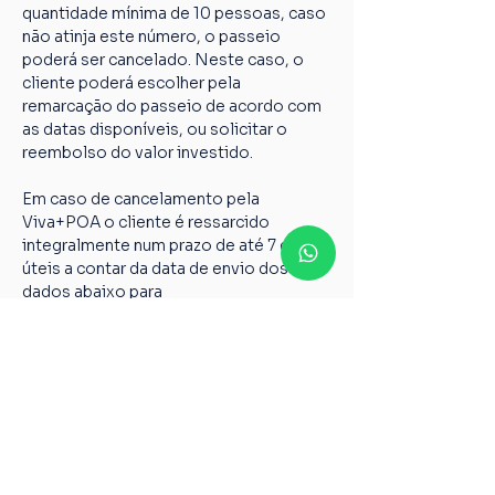
quantidade mínima de 10 pessoas, caso 
não atinja este número, o passeio 
poderá ser cancelado. Neste caso, o 
cliente poderá escolher pela 
remarcação do passeio de acordo com 
as datas disponíveis, ou solicitar o 
reembolso do valor investido.
Em caso de cancelamento pela 
Viva+POA o cliente é ressarcido 
integralmente num prazo de até 7 dias 
úteis a contar da data de envio dos 
dados abaixo para 
vivamaispoaturismo@gmail.com
Nome completo;
Chave PIX;
Nome do passeio;
Casos não relatados acima devem ser 
encaminhados para o nosso e-mail 
vivamaispoaturismo@gmail.com