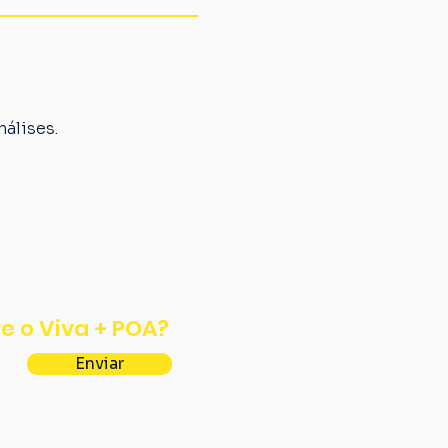
álises.
e o Viva + POA?
Enviar