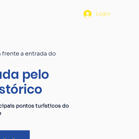
os
Passaporte
Blog
Login
 frente a entrada do
da pelo
stórico
ipais pontos turísticos do
e