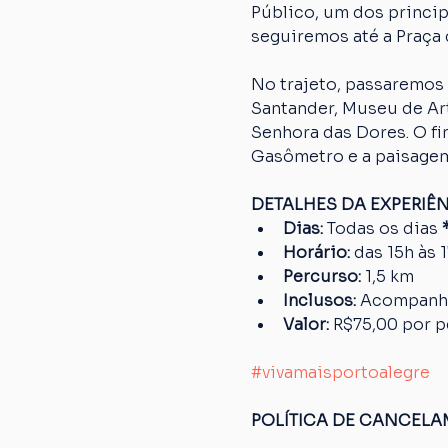
Público, um dos princip
seguiremos até a Praça 
No trajeto, passaremos 
Santander, Museu de Art
Senhora das Dores. O fi
Gasômetro e a paisagem
DETALHES DA EXPERIÊ
Dias: 
Todas os dias
 
Horário:
 das 15h às 
Percurso: 
1,5 km
Inclusos:
 Acompanh
Valor:
 R$75,00 por 
#vivamaisportoalegre
POLÍTICA DE CANCEL