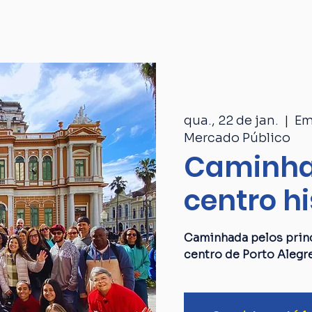
Passeios
Catálogo
Quem som
qua., 22 de jan.
  |  
Em
Mercado Público
Caminha
centro hi
Caminhada pelos princ
centro de Porto Alegr