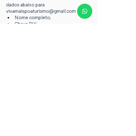
dados abaixo para 
vivamaispoaturismo@gmail.com
Nome completo;
Chave PIX;
Nome do passeio;
Casos não relatados acima devem ser 
encaminhados para o nosso e-mail 
vivamaispoaturismo@gmail.com
6º Todos os guias de Turismo são 
credenciados pelo Ministério do 
Turismo, garantindo a qualidade pelos 
serviços prestados de acordo com a 
Lei 8.623 de 28 de janeiro de 1993.