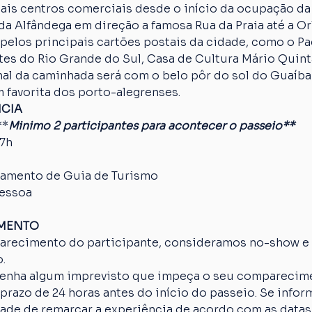
ais centros comerciais desde o início da ocupação da
da Alfândega em direção a famosa Rua da Praia até a Orl
pelos principais cartões postais da cidade, como o Paç
es do Rio Grande do Sul, Casa de Cultura Mário Quinta
nal da caminhada será com o belo pôr do sol do Guaíba
 favorita dos porto-alegrenses.
NCIA
**
Minimo 2 participantes para acontecer o passeio**
17h
amento de Guia de Turismo
pessoa
AMENTO
arecimento do participante, consideramos no-show e o
.
 tenha algum imprevisto que impeça o seu comparecime
razo de 24 horas antes do início do passeio. Se inform
idade de remarcar a experiência de acordo com as datas