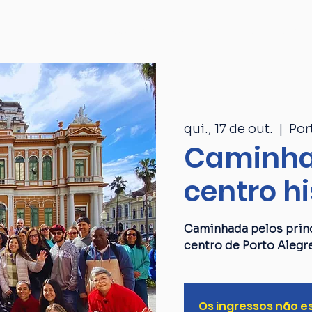
Passeios
Catálogo
Quem som
qui., 17 de out.
  |  
Por
Caminha
centro hi
Caminhada pelos princ
centro de Porto Alegr
Os ingressos não e