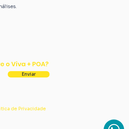
álises.
e o Viva + POA?
Enviar
itica de Privacidade
388/0001-63