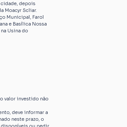
 cidade, depois 
a Moacyr Scliar.
o Municipal, Farol 
na e Basílica Nossa 
 na Usina do 
 valor investido não 
nto, deve informar a 
ado neste prazo, o 
 disponíveis ou pedir 