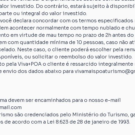
lor investido. Do contrário, estará sujeito à disponibi
arte ou integral do valor investido.
 você declara concordar com os termos especificados 
em acontecer normalmente com tempo nublado e chuva
nto em virtude de mau tempo no prazo de 2h antes do 
em com quantidade mínima de 10 pessoas, caso não ati
elado. Neste caso, o cliente poderá escolher pela rem
poníveis, ou solicitar o reembolso do valor investido.
 pela Viva+POA o cliente é ressarcido integralmente n
 de envio dos dados abaixo para vivamaispoaturismo@g
ima devem ser encaminhados para o nosso e-mail 
mail.com
rismo são credenciados pelo Ministério do Turismo, ga
s de acordo com a Lei 8.623 de 28 de janeiro de 1993.