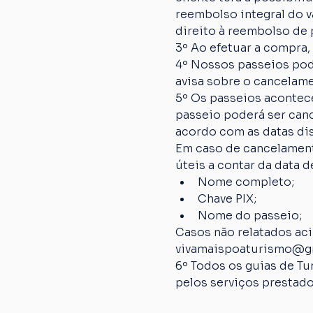
reembolso integral do va
direito à reembolso de p
3º Ao efetuar a compra,
4º Nossos passeios pod
avisa sobre o cancelame
5º Os passeios acontec
passeio poderá ser canc
acordo com as datas dis
Em caso de cancelamento
úteis a contar da data
Nome completo;
Chave PIX;
Nome do passeio;
Casos não relatados ac
vivamaispoaturismo@g
6º Todos os guias de Tu
pelos serviços prestado