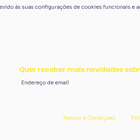
vido às suas configurações de cookies funcionais e an
Quer receber mais novidades sobr
Termos e Condições
Pol
Av. Alberto Bins, nº 514 - Centro, Porto Alegre/RS - CNPJ: 40.495.