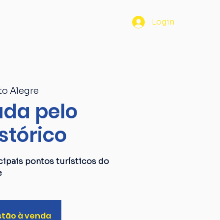
os
Passaporte
Blog
Login
to Alegre
da pelo
stórico
ipais pontos turísticos do
e
stão à venda