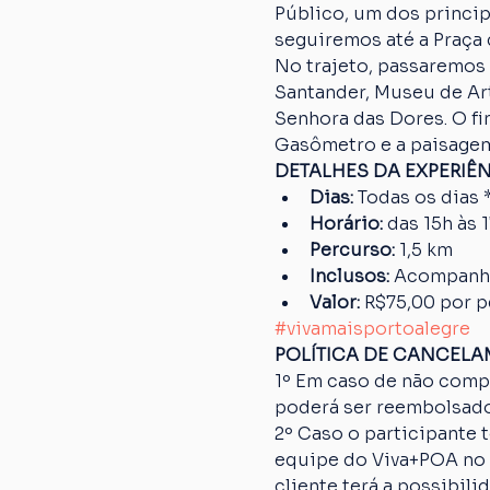
Público, um dos princip
seguiremos até a Praça 
No trajeto, passaremos 
Santander, Museu de Art
Senhora das Dores. O fi
Gasômetro e a paisagem
DETALHES DA EXPERIÊ
Dias:
 Todas os dias 
Horário:
 das 15h às 
Percurso: 
1,5 km
Inclusos:
 Acompanh
Valor:
 R$75,00 por 
#vivamaisportoalegre
POLÍTICA DE CANCEL
1º Em caso de não comp
poderá ser reembolsado
2º Caso o participante
equipe do Viva+POA no p
cliente terá a possibil