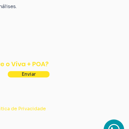
álises.
e o Viva + POA?
Enviar
itica de Privacidade
388/0001-63