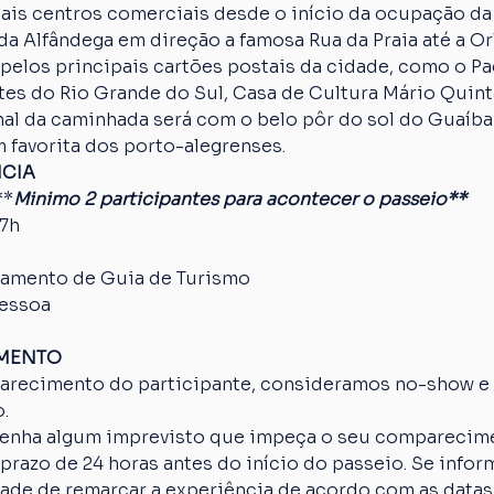
ais centros comerciais desde o início da ocupação da
da Alfândega em direção a famosa Rua da Praia até a Orl
pelos principais cartões postais da cidade, como o Paç
es do Rio Grande do Sul, Casa de Cultura Mário Quinta
nal da caminhada será com o belo pôr do sol do Guaíba
 favorita dos porto-alegrenses.
NCIA
**
Minimo 2 participantes para acontecer o passeio**
17h
amento de Guia de Turismo
pessoa
AMENTO
arecimento do participante, consideramos no-show e o
.
 tenha algum imprevisto que impeça o seu comparecime
razo de 24 horas antes do início do passeio. Se inform
idade de remarcar a experiência de acordo com as datas