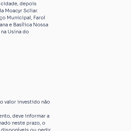
 cidade, depois 
a Moacyr Scliar.
o Municipal, Farol 
na e Basílica Nossa 
 na Usina do 
 valor investido não 
nto, deve informar a 
ado neste prazo, o 
 disponíveis ou pedir 