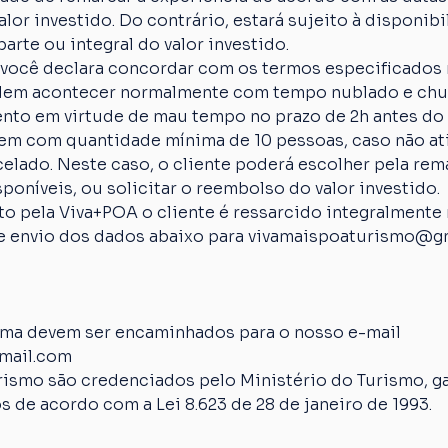
lor investido. Do contrário, estará sujeito à disponibi
arte ou integral do valor investido.
 você declara concordar com os termos especificados 
em acontecer normalmente com tempo nublado e chuva
nto em virtude de mau tempo no prazo de 2h antes do 
em com quantidade mínima de 10 pessoas, caso não ati
elado. Neste caso, o cliente poderá escolher pela rem
poníveis, ou solicitar o reembolso do valor investido.
 pela Viva+POA o cliente é ressarcido integralmente n
 de envio dos dados abaixo para vivamaispoaturismo@g
ima devem ser encaminhados para o nosso e-mail 
mail.com
rismo são credenciados pelo Ministério do Turismo, ga
s de acordo com a Lei 8.623 de 28 de janeiro de 1993.