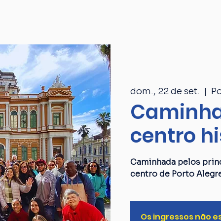
Passeios
Catálogo
Quem som
dom., 22 de set.
  |  
Po
Caminha
centro hi
Caminhada pelos princ
centro de Porto Alegr
Os ingressos não e