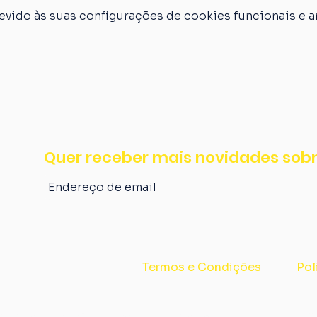
vido às suas configurações de cookies funcionais e an
Quer receber mais novidades sobr
Termos e Condições
Pol
Av. Alberto Bins, nº 514 - Centro, Porto Alegre/RS - CNPJ: 40.495.