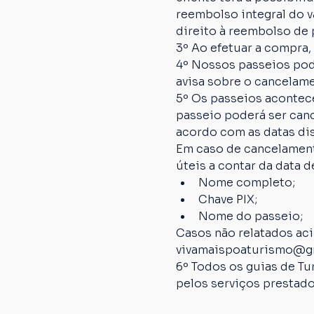
reembolso integral do va
direito à reembolso de p
3º Ao efetuar a compra,
4º Nossos passeios pod
avisa sobre o cancelame
5º Os passeios acontec
passeio poderá ser canc
acordo com as datas dis
Em caso de cancelamento
úteis a contar da data
Nome completo;
Chave PIX;
Nome do passeio;
Casos não relatados ac
vivamaispoaturismo@g
6º Todos os guias de Tu
pelos serviços prestado