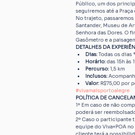
Público, um dos princip
seguiremos até a Praça 
No trajeto, passaremos 
Santander, Museu de Art
Senhora das Dores. O fi
Gasômetro e a paisagem
DETALHES DA EXPERIÊ
Dias:
 Todas os dias 
Horário:
 das 15h às 
Percurso: 
1,5 km
Inclusos:
 Acompanh
Valor:
 R$75,00 por 
#vivamaisportoalegre
POLÍTICA DE CANCEL
1º Em caso de não comp
poderá ser reembolsado
2º Caso o participante
equipe do Viva+POA no p
cliente terá a possibil