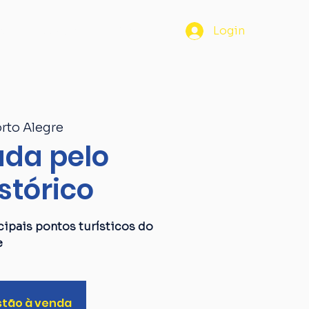
os
Passaporte
Blog
Login
rto Alegre
da pelo
stórico
ipais pontos turísticos do
e
stão à venda