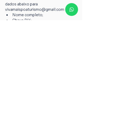
dados abaixo para 
vivamaispoaturismo@gmail.com
Nome completo;
Chave PIX;
Nome do passeio;
Casos não relatados acima devem ser 
encaminhados para o nosso e-mail 
vivamaispoaturismo@gmail.com
6º Todos os guias de Turismo são 
credenciados pelo Ministério do 
Turismo, garantindo a qualidade pelos 
serviços prestados de acordo com a 
Lei 8.623 de 28 de janeiro de 1993.