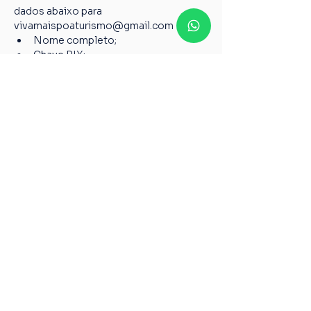
dados abaixo para 
vivamaispoaturismo@gmail.com
Nome completo;
Chave PIX;
Nome do passeio;
Casos não relatados acima devem ser 
encaminhados para o nosso e-mail 
vivamaispoaturismo@gmail.com
6º Todos os guias de Turismo são 
credenciados pelo Ministério do 
Turismo, garantindo a qualidade pelos 
serviços prestados de acordo com a 
Lei 8.623 de 28 de janeiro de 1993.