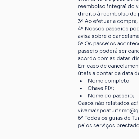
reembolso integral do va
direito à reembolso de p
3º Ao efetuar a compra,
4º Nossos passeios pod
avisa sobre o cancelame
5º Os passeios acontec
passeio poderá ser canc
acordo com as datas dis
Em caso de cancelamento
úteis a contar da data
Nome completo;
Chave PIX;
Nome do passeio;
Casos não relatados ac
vivamaispoaturismo@g
6º Todos os guias de Tu
pelos serviços prestado