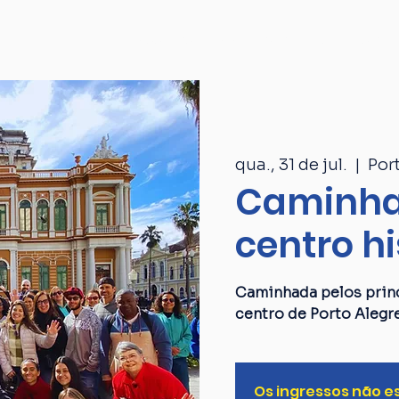
Passeios
Catálogo
Quem som
qua., 31 de jul.
  |  
Por
Caminha
centro hi
Caminhada pelos princ
centro de Porto Alegr
Os ingressos não e