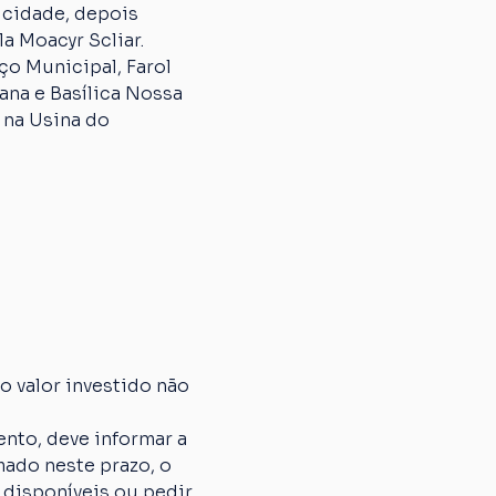
 cidade, depois 
a Moacyr Scliar.
o Municipal, Farol 
na e Basílica Nossa 
 na Usina do 
 valor investido não 
nto, deve informar a 
ado neste prazo, o 
 disponíveis ou pedir 