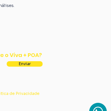
álises.
e o Viva + POA?
Enviar
itica de Privacidade
388/0001-63