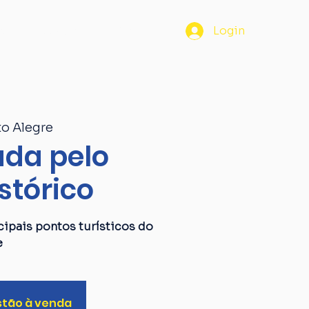
os
Passaporte
Blog
Login
to Alegre
da pelo
stórico
ipais pontos turísticos do
e
stão à venda