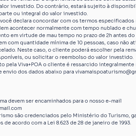
lor investido. Do contrário, estará sujeito à disponibi
arte ou integral do valor investido.
 você declara concordar com os termos especificados 
em acontecer normalmente com tempo nublado e chuva
nto em virtude de mau tempo no prazo de 2h antes do 
em com quantidade mínima de 10 pessoas, caso não ati
elado. Neste caso, o cliente poderá escolher pela rem
poníveis, ou solicitar o reembolso do valor investido.
 pela Viva+POA o cliente é ressarcido integralmente n
 de envio dos dados abaixo para vivamaispoaturismo@g
ima devem ser encaminhados para o nosso e-mail 
mail.com
rismo são credenciados pelo Ministério do Turismo, ga
s de acordo com a Lei 8.623 de 28 de janeiro de 1993.