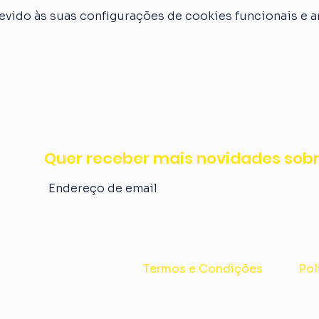
vido às suas configurações de cookies funcionais e an
Quer receber mais novidades sobr
Termos e Condições
Pol
Av. Alberto Bins, nº 514 - Centro, Porto Alegre/RS - CNPJ: 40.495.