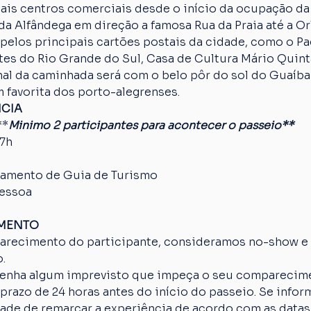
ais centros comerciais desde o início da ocupação da
da Alfândega em direção a famosa Rua da Praia até a Orl
pelos principais cartões postais da cidade, como o Paç
es do Rio Grande do Sul, Casa de Cultura Mário Quinta
nal da caminhada será com o belo pôr do sol do Guaíba
 favorita dos porto-alegrenses.
NCIA
**
Minimo 2 participantes para acontecer o passeio**
17h
amento de Guia de Turismo
pessoa
AMENTO
arecimento do participante, consideramos no-show e o
.
 tenha algum imprevisto que impeça o seu comparecime
razo de 24 horas antes do início do passeio. Se inform
idade de remarcar a experiência de acordo com as datas