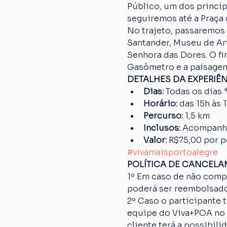
Público, um dos princip
seguiremos até a Praça 
No trajeto, passaremos 
Santander, Museu de Art
Senhora das Dores. O fi
Gasômetro e a paisagem
DETALHES DA EXPERIÊ
Dias:
 Todas os dias 
Horário:
 das 15h às 
Percurso: 
1,5 km
Inclusos:
 Acompanh
Valor:
 R$75,00 por 
#vivamaisportoalegre
POLÍTICA DE CANCEL
1º Em caso de não comp
poderá ser reembolsado
2º Caso o participante
equipe do Viva+POA no p
cliente terá a possibil