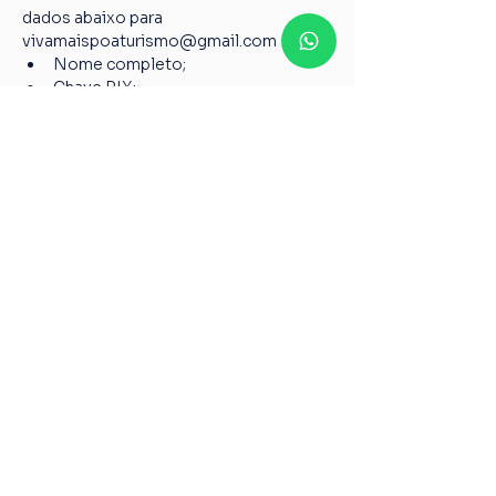
dados abaixo para 
vivamaispoaturismo@gmail.com
Nome completo;
Chave PIX;
Nome do passeio;
Casos não relatados acima devem ser 
encaminhados para o nosso e-mail 
vivamaispoaturismo@gmail.com
6º Todos os guias de Turismo são 
credenciados pelo Ministério do 
Turismo, garantindo a qualidade pelos 
serviços prestados de acordo com a 
Lei 8.623 de 28 de janeiro de 1993.