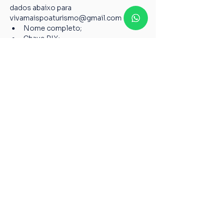
dados abaixo para 
vivamaispoaturismo@gmail.com
Nome completo;
Chave PIX;
Nome do passeio;
Casos não relatados acima devem ser 
encaminhados para o nosso e-mail 
vivamaispoaturismo@gmail.com
6º Todos os guias de Turismo são 
credenciados pelo Ministério do 
Turismo, garantindo a qualidade pelos 
serviços prestados de acordo com a 
Lei 8.623 de 28 de janeiro de 1993.