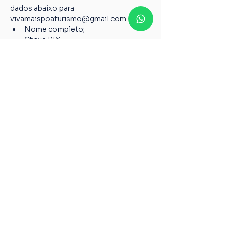
dados abaixo para 
vivamaispoaturismo@gmail.com
Nome completo;
Chave PIX;
Nome do passeio;
Casos não relatados acima devem ser 
encaminhados para o nosso e-mail 
vivamaispoaturismo@gmail.com
6º Todos os guias de Turismo são 
credenciados pelo Ministério do 
Turismo, garantindo a qualidade pelos 
serviços prestados de acordo com a 
Lei 8.623 de 28 de janeiro de 1993.