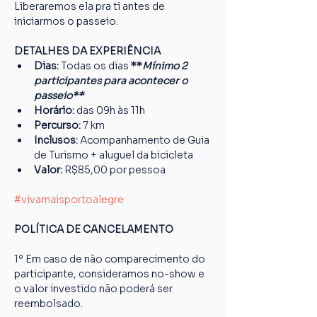
Liberaremos ela pra ti antes de 
iniciarmos o passeio.
DETALHES DA EXPERIÊNCIA
Dias: 
Todas os dias 
**
Mínimo 2 
participantes para acontecer o 
passeio**
Horário: 
das 09h às 11h
Percurso: 
7 km
Inclusos:
 Acompanhamento de Guia 
de Turismo + aluguel da bicicleta
Valor: 
R$85,00 por pessoa
#vivamaisportoalegre
POLÍTICA DE CANCELAMENTO
1º Em caso de não comparecimento do 
participante, consideramos no-show e 
o valor investido não poderá ser 
reembolsado.