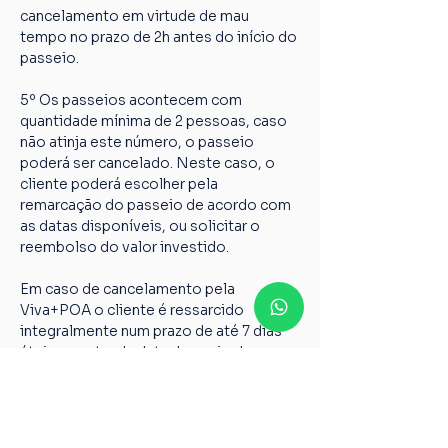
cancelamento em virtude de mau 
tempo no prazo de 2h antes do início do 
passeio.
5º Os passeios acontecem com 
quantidade mínima de 2 pessoas, caso 
não atinja este número, o passeio 
poderá ser cancelado. Neste caso, o 
cliente poderá escolher pela 
remarcação do passeio de acordo com 
as datas disponíveis, ou solicitar o 
reembolso do valor investido.
Em caso de cancelamento pela 
Viva+POA o cliente é ressarcido 
integralmente num prazo de até 7 dias 
úteis a contar da data de envio dos 
dados abaixo para 
vivamaispoaturismo@gmail.com
Nome completo;
Chave PIX;