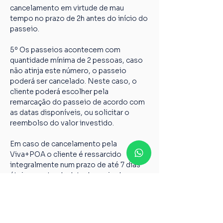
cancelamento em virtude de mau 
tempo no prazo de 2h antes do início do 
passeio.
5º Os passeios acontecem com 
quantidade mínima de 2 pessoas, caso 
não atinja este número, o passeio 
poderá ser cancelado. Neste caso, o 
cliente poderá escolher pela 
remarcação do passeio de acordo com 
as datas disponíveis, ou solicitar o 
reembolso do valor investido.
Em caso de cancelamento pela 
Viva+POA o cliente é ressarcido 
integralmente num prazo de até 7 dias 
úteis a contar da data de envio dos 
dados abaixo para 
vivamaispoaturismo@gmail.com
Nome completo;
Chave PIX;