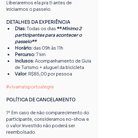
Liberaremos ela pra ti antes de 
iniciarmos o passeio.
DETALHES DA EXPERIÊNCIA
Dias: 
Todas os dias 
**
Mínimo 2 
participantes para acontecer o 
passeio**
Horário: 
das 09h às 11h
Percurso: 
7 km
Inclusos:
 Acompanhamento de Guia 
de Turismo + aluguel da bicicleta
Valor: 
R$85,00 por pessoa
#vivamaisportoalegre
POLÍTICA DE CANCELAMENTO
1º Em caso de não comparecimento do 
participante, consideramos no-show e 
o valor investido não poderá ser 
reembolsado.