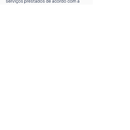
serviços prestados de acordo com a 
Lei 8.623 de 28 de janeiro de 1993.
Ingressos
Vendas encerradas
Tipo de ingresso
Passeio de bicicleta na Orla
Mais informações
Preço
R$ 85,00
+ R$ 2,13 de taxa de serviço de ingresso