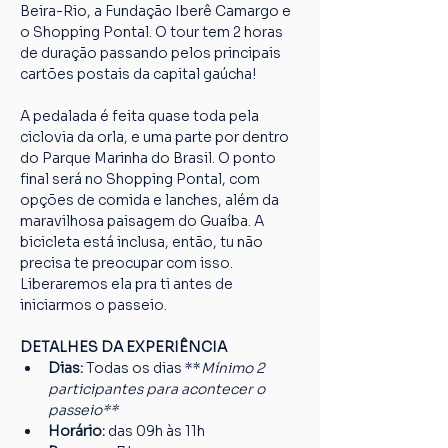
Beira-Rio, a Fundação Iberê Camargo e 
o Shopping Pontal. O tour tem 2 horas 
de duração passando pelos principais 
cartões postais da capital gaúcha!
A pedalada é feita quase toda pela 
ciclovia da orla, e uma parte por dentro 
do Parque Marinha do Brasil. O ponto 
final será no Shopping Pontal, com 
opções de comida e lanches, além da 
maravilhosa paisagem do Guaíba. A 
bicicleta está inclusa, então, tu não 
precisa te preocupar com isso. 
Liberaremos ela pra ti antes de 
iniciarmos o passeio.
DETALHES DA EXPERIÊNCIA
Dias: 
Todas os dias **
Mínimo 2 
participantes para acontecer o 
passeio**
Horário: 
das 09h às 11h