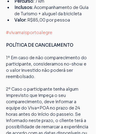
Percurso: 
7 km
Inclusos:
 Acompanhamento de Guia 
de Turismo + aluguel da bicicleta
Valor: 
R$85,00 por pessoa
#vivamaisportoalegre
POLÍTICA DE CANCELAMENTO
1º Em caso de não comparecimento do 
participante, consideramos no-show e 
o valor investido não poderá ser 
reembolsado.
2º Caso o participante tenha algum 
imprevisto que impeça o seu 
comparecimento, deve informar a 
equipe do Viva+POA no prazo de 24 
horas antes do início do passeio. Se 
informado neste prazo, o cliente terá a 
possibilidade de remarcar a experiência 
de acordo com as datas disponíveis ou 