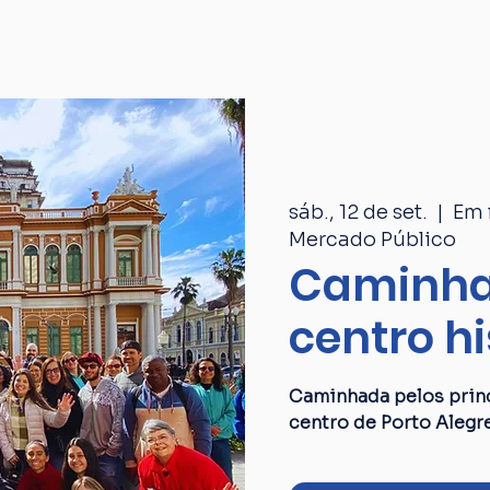
Passeios
Catálogo
Quem som
sáb., 12 de set.
  |  
Em 
Mercado Público
Caminha
centro hi
Caminhada pelos princ
centro de Porto Alegr