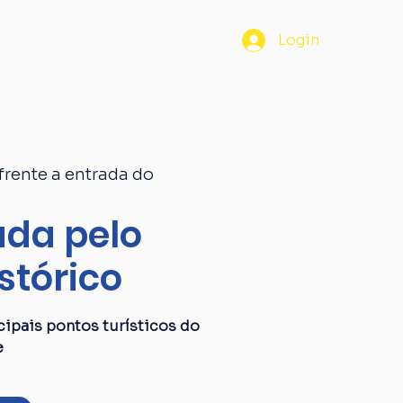
os
Passaporte
Blog
Login
frente a entrada do
da pelo
stórico
ipais pontos turísticos do
e