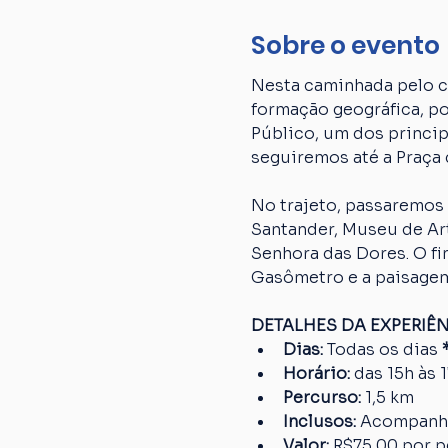
Sobre o evento
Nesta caminhada pelo ce
formação geográfica, p
Público, um dos princip
seguiremos até a Praça 
No trajeto, passaremos 
Santander, Museu de Art
Senhora das Dores. O fi
Gasômetro e a paisagem
DETALHES DA EXPERIÊ
Dias: 
Todas os dias
 
Horário:
 das 15h às 
Percurso: 
1,5 km
Inclusos:
 Acompanh
Valor:
 R$75,00 por 