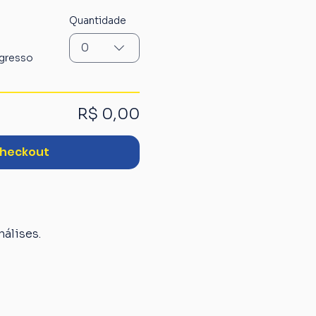
Quantidade
0
ngresso
R$ 0,00
heckout
álises.