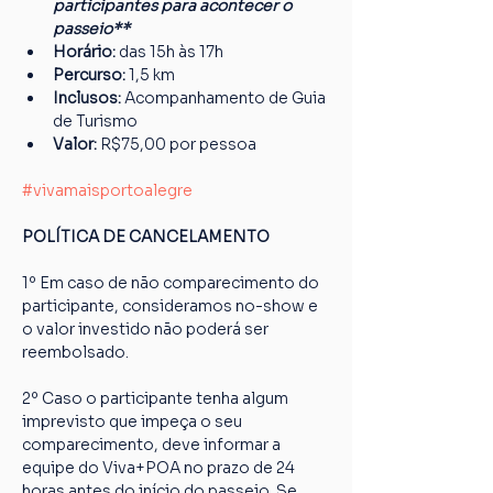
participantes para acontecer o 
passeio**
Horário:
 das 15h às 17h
Percurso: 
1,5 km
Inclusos:
 Acompanhamento de Guia 
de Turismo
Valor:
 R$75,00 por pessoa
#vivamaisportoalegre
POLÍTICA DE CANCELAMENTO
1º Em caso de não comparecimento do 
participante, consideramos no-show e 
o valor investido não poderá ser 
reembolsado.
2º Caso o participante tenha algum 
imprevisto que impeça o seu 
comparecimento, deve informar a 
equipe do Viva+POA no prazo de 24 
horas antes do início do passeio. Se 