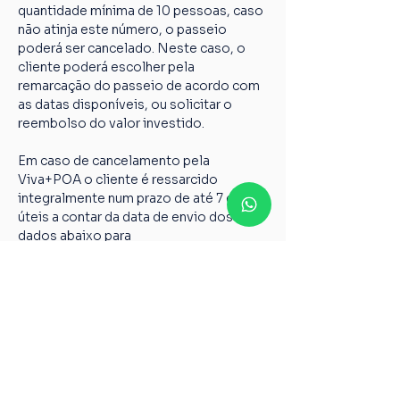
quantidade mínima de 10 pessoas, caso 
não atinja este número, o passeio 
poderá ser cancelado. Neste caso, o 
cliente poderá escolher pela 
remarcação do passeio de acordo com 
as datas disponíveis, ou solicitar o 
reembolso do valor investido.
Em caso de cancelamento pela 
Viva+POA o cliente é ressarcido 
integralmente num prazo de até 7 dias 
úteis a contar da data de envio dos 
dados abaixo para 
vivamaispoaturismo@gmail.com
Nome completo;
Chave PIX;
Nome do passeio;
Casos não relatados acima devem ser 
encaminhados para o nosso e-mail 
vivamaispoaturismo@gmail.com